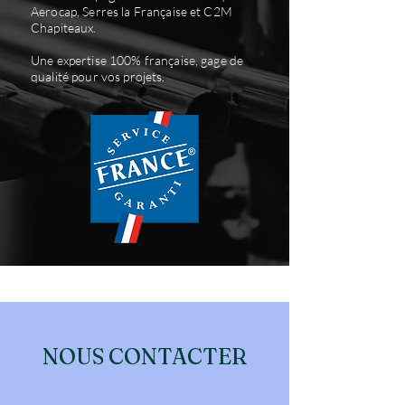
Aerocap, Serres la Française et C2M
Chapiteaux.​
Une expertise 100% française, gage de
qualité pour vos projets.
NOUS CONTACTER