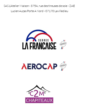
SAS L'Atelier Maison - 375A, rue des tireuses de soie - ZAE
Lucien Auzas Porte A Nord - 07170 Lavilledieu